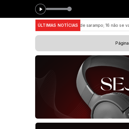
ão Paulo confirma 23 casos de sarampo; 16 não se vacinaram
ÚLTIMAS NOTÍCIAS
Página 