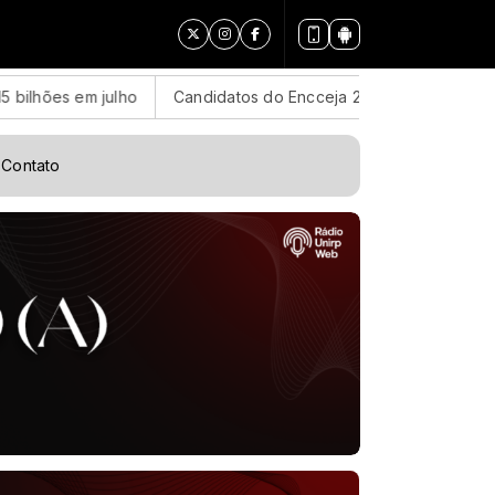
 julho
Candidatos do Encceja 2026 podem consultar o cartão 
Contato