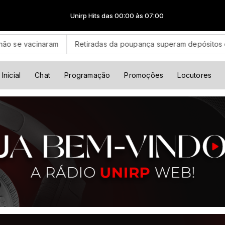
Unirp Hits das 00:00 às 07:00
acinaram
Retiradas da poupança superam depósitos em R$ 7,1
Inicial
Chat
Programação
Promoções
Locutores