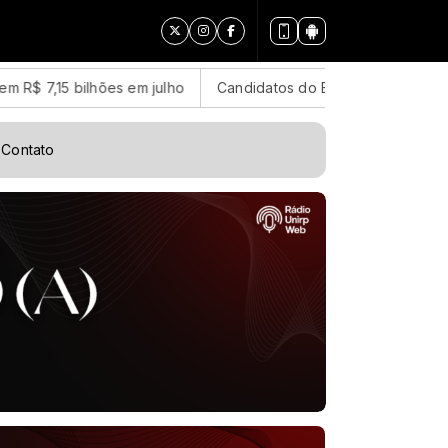
5 bilhões em julho
Candidatos do Encceja 2026 podem consult
Contato