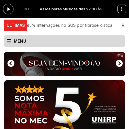
00 às 00:00
As Melhores Musicas das 22:00 às 00:00
85% internações no SUS por fibrose cística
ÚLTIMAS
Rio concentra q
MENU