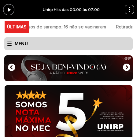
Unirp Hits das 00:00 às 07:00
asos de sarampo; 16 não se vacinaram
ÚLTIMAS
Retiradas da poupança
MENU