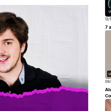
U
12/
7 
U
09/
Al
Co