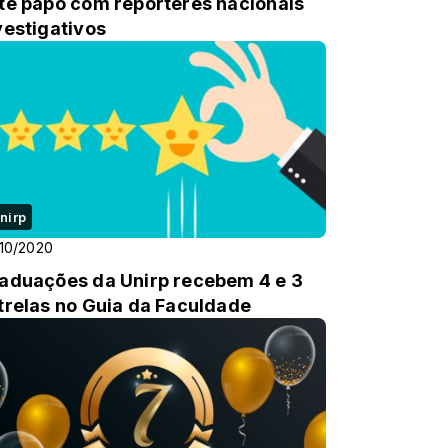
te papo com repórteres nacionais
vestigativos
nirp
10/2020
aduações da Unirp recebem 4 e 3
trelas no Guia da Faculdade