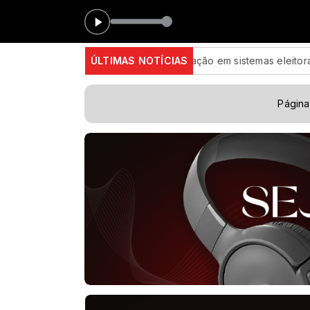
Unirp Hits das 
impedem alteração em sistemas eleitorais
ÚLTIMAS NOTÍCIAS
Inscrições para exam
Página 