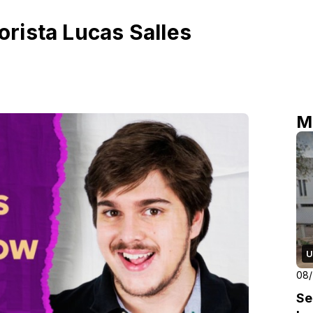
rista Lucas Salles
M
U
08/
Se