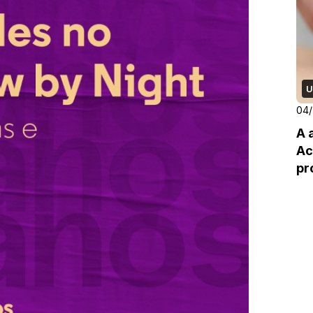
U
04/
A 
Ac
pr