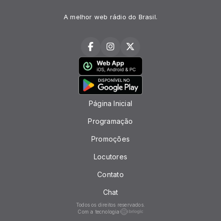
A melhor web rádio do Brasil.
Página Inicial
Programação
Promoções
Locutores
Contato
Chat
Todos os direitos reservados.
Com a tecnologia