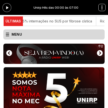
0
Unirp Hits das 00:00 às 07:00
85% internações no SUS por fibrose cística
ÚLTIMAS
Rio concentra q
MENU