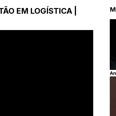
M
ÃO EM LOGÍSTICA |
An