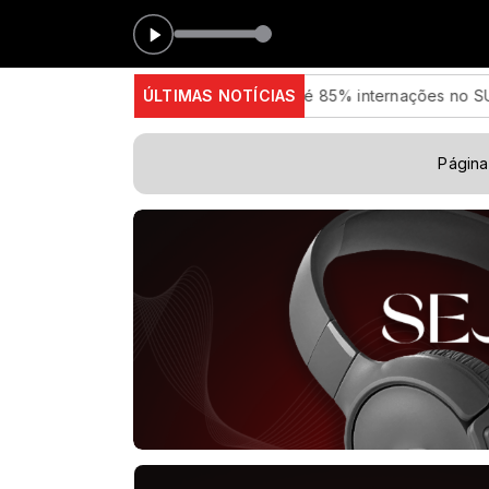
Medicamento reduz em até 85% internações no SUS por fibrose 
ÚLTIMAS NOTÍCIAS
Página 