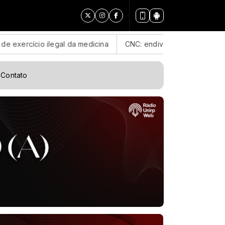
ilegal da medicina
CNC: endividamento das famílias sobe par
Contato