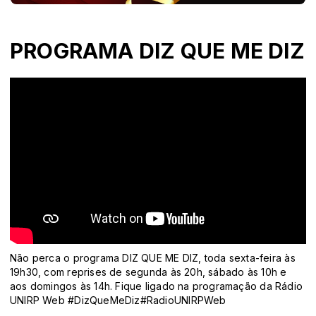
PROGRAMA DIZ QUE ME DIZ
Não perca o programa DIZ QUE ME DIZ, toda sexta-feira às
19h30, com reprises de segunda às 20h, sábado às 10h e
aos domingos às 14h. Fique ligado na programação da Rádio
UNIRP Web #DizQueMeDiz#RadioUNIRPWeb