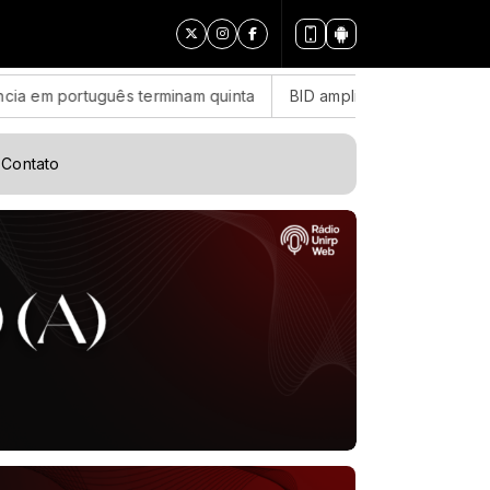
 português terminam quinta
BID amplia para US$ 4 bilhões o 
Contato