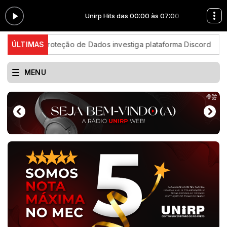
7:00
Unirp Hits das 00:00 às 07:00
roteção de Dados investiga plataforma Discord
ÚLTIMAS
Candidatos d
MENU