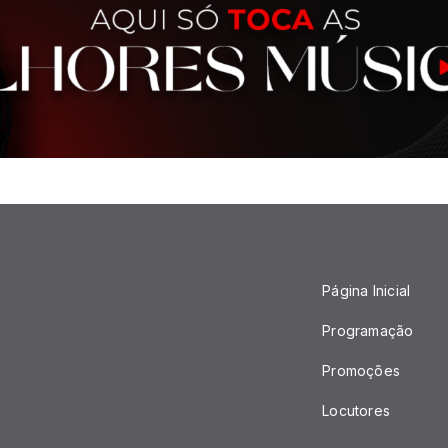
Página Inicial
Programação
Promoções
Locutores