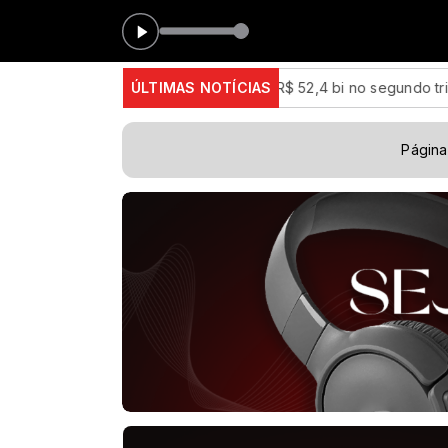
ras tem lucro líquido de R$ 52,4 bi no segundo trimestre
ÚLTIMAS NOTÍCIAS
CNC:
Página 