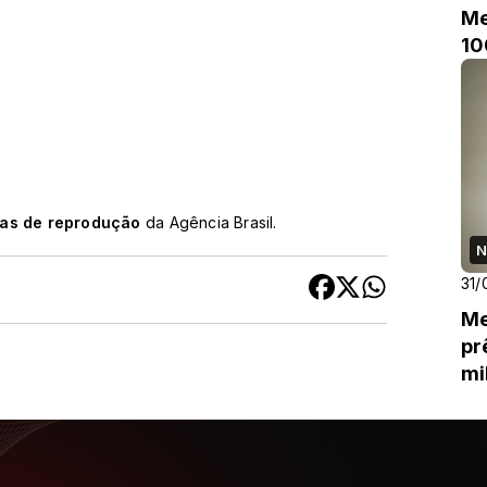
Me
10
cas de reprodução
da Agência Brasil.
N
31/
Me
pr
mi