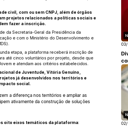
de civil, com ou sem CNPJ, além de órgãos
m projetos relacionados a políticas sociais e
dem fazer a inscrição.
ude da Secretaria-Geral da Presidência da
N
ucação e com o Ministério do Desenvolvimento e
MDS).
03
nda etapa, a plataforma receberá inscrição de
Di
ara até cinco voluntários por projeto, desde que
co
Jovem e atendam aos critérios estabelecidos.
acional de Juventude, Vitória Genuíno,
rojetos já desenvolvidos nos territórios e
impacto social.
zem a diferença nos territórios e ampliar as
cipem ativamente da construção de soluções
N
s oito eixos temáticos da plataforma
:
02