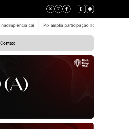
i
Pix amplia participação nos pagamentos em bares e restaur
Contato