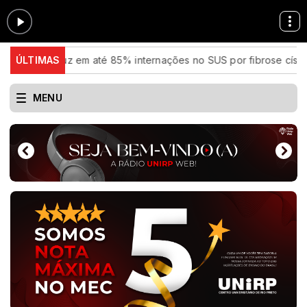
eduz em até 85% internações no SUS por fibrose cística
ÚLTIMAS
Rio
MENU