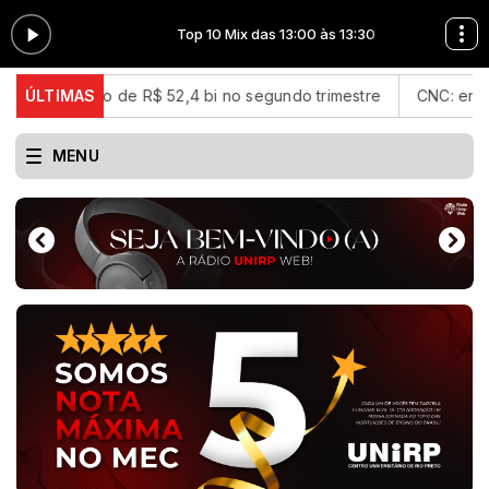
3:30
Top 10 Mix das 13:00 às 13:30
líquido de R$ 52,4 bi no segundo trimestre
ÚLTIMAS
CNC: endividamento
MENU