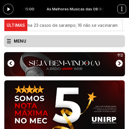
 08:30 às 15:00
As Melhores Musicas das 08:30 às 15:00
confirma 23 casos de sarampo; 16 não se vacinaram
ÚLTIMAS
Retirada
MENU