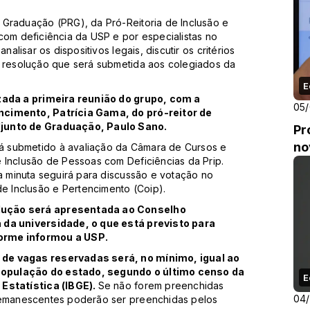
 Graduação (PRG), da Pró-Reitoria de Inclusão e
com deficiência da USP e por especialistas no
nalisar os dispositivos legais, discutir os critérios
a resolução que será submetida aos colegiados da
E
izada a primeira reunião do grupo, com a
05
ncimento, Patrícia Gama, do pró-reitor de
djunto de Graduação, Paulo Sano.
Pr
no
á submetido à avaliação da Câmara de Cursos e
 Inclusão de Pessoas com Deficiências da Prip.
 a minuta seguirá para discussão e votação no
 Inclusão e Pertencimento (Coip).
lução será apresentada ao Conselho
 da universidade, o que está previsto para
forme informou a USP.
 de vagas reservadas será, no mínimo, igual ao
população do estado, segundo o último censo da
E
 Estatística (IBGE).
Se não forem preenchidas
04
 remanescentes poderão ser preenchidas pelos