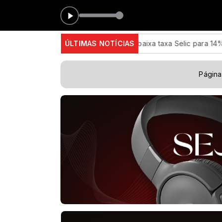
0
m nova redução, Copom baixa taxa Selic para 14% ao ano
ÚLTIMAS NOTÍCIAS
Id
Página 