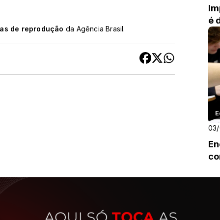
Im
é 
cas de reprodução
da Agência Brasil.
E
03
En
co