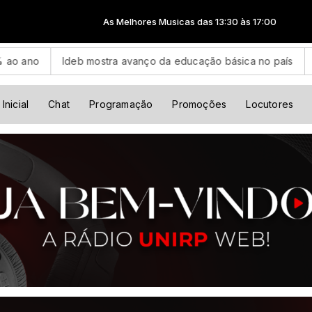
As Melhores Musicas das 13:30 às 17:00
eb mostra avanço da educação básica no país
CBF reforça p
Inicial
Chat
Programação
Promoções
Locutores