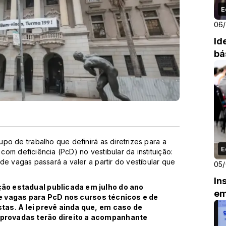
E
06
Id
bá
po de trabalho que definirá as diretrizes para a
E
om deficiência (PcD) no vestibular da instituição:
de vagas passará a valer a partir do vestibular que
05
In
ão estadual publicada em julho do ano
em
e vagas para PcD nos cursos técnicos e de
tas. A lei prevê ainda que, em caso de
provadas terão direito a acompanhante