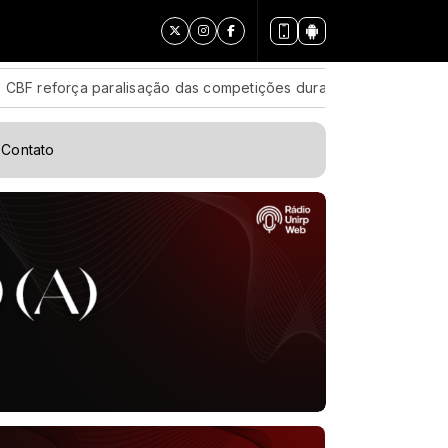
aralisação das competições durante Copa Feminina em 2027
Contato