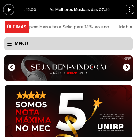
 07:30 às 12:00
As Melhores Musicas das 07:30 às 12:00
 Copom baixa taxa Selic para 14% ao ano
ÚLTIMAS
Ideb mostra avanç
MENU