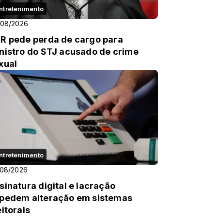
ntretenimento
/08/2026
R pede perda de cargo para
nistro do STJ acusado de crime
xual
ntretenimento
/08/2026
sinatura digital e lacração
pedem alteração em sistemas
eitorais