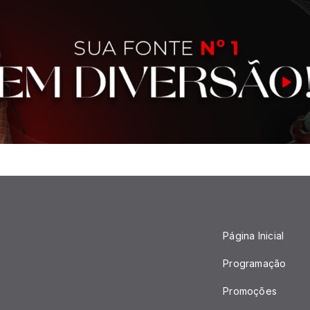
Página Inicial
Programação
Promoções