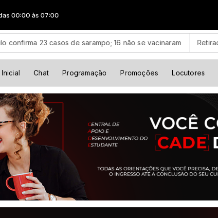
 07:00
casos de sarampo; 16 não se vacinaram
Retiradas da poupanç
Inicial
Chat
Programação
Promoções
Locutores