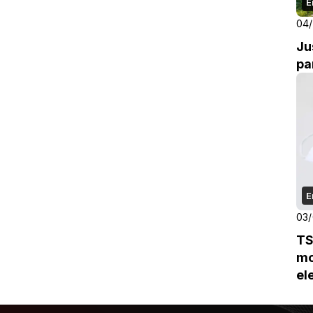
E
04
Ju
pa
E
03
TS
mo
el