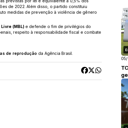
ras previstas por lei e equivalente a 0,5% dos
es de 2022. Além disso, o partido constituiu
atuto medidas de prevenção à violência de gênero
 Livre (MBL)
e defende o fim de privilégios do
penais, respeito à responsabilidade fiscal e combate
E
cas de reprodução
da Agência Brasil.
05
TC
ge