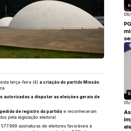
E
06
PG
mi
se
esta terça-feira (4)
a criação do partido Missão
.
ca.
E
s autorizadas a disputar as eleições gerais de
05
edido de registro do partido
e reconheceram
As
os pela legislação eleitoral.
im
77.999 assinaturas de eleitores favoráveis à
el