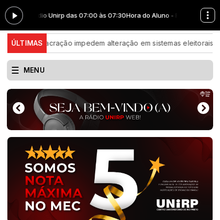
Web Radio Unirp das 07:00 às 07:30
Hora do Aluno - Reprise - Radionove
al e lacração impedem alteração em sistemas eleitorais
ÚLTIMAS
Inscriç
MENU