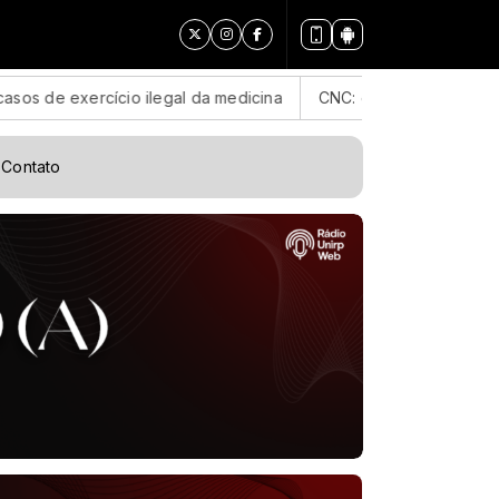
io ilegal da medicina
CNC: endividamento das famílias sobe 
Contato