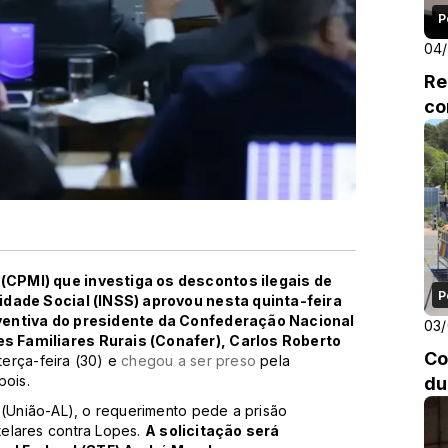
P
04
Re
co
(CPMI) que investiga os descontos ilegais de
P
ridade Social (INSS) aprovou nesta quinta-feira
eventiva do presidente da Confederação Nacional
03
s Familiares Rurais (Conafer), Carlos Roberto
Co
erça-feira (30) e
chegou a ser preso
pela
pois.
du
 (União-AL), o requerimento pede a prisão
elares contra Lopes.
A solicitação será