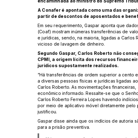
encaminhada ao ministro do Supremo Tribun
A Conafer é apontada como uma das organ
partir de descontos de aposentados e benef
Em seu requerimento, Gaspar aponta que dados
(Coaf) mostram inúmeras transferências de valo
e jurídicas, sendo, na maioria, ligadas a Carlos
vicioso de lavagem de dinheiro.
Segundo Gaspar, Carlos Roberto não consegu
CPMI, a origem lícita dos recursos financei
jurídicos supostamente realizados.
“Há transferências de ordem superior a cento e
a diversas pessoas físicas e jurídicas ligadas 
Carlos Roberto. As movimentações financeiras, 
econômico informado. Ressalte-se que o Senho
Carlos Roberto Ferreira Lopes havendo indício
por meio de aplicativo móvel diretamente pelo 
justificou.
Gaspar disse ainda que os indícios de autoria s
para a prisão preventiva.