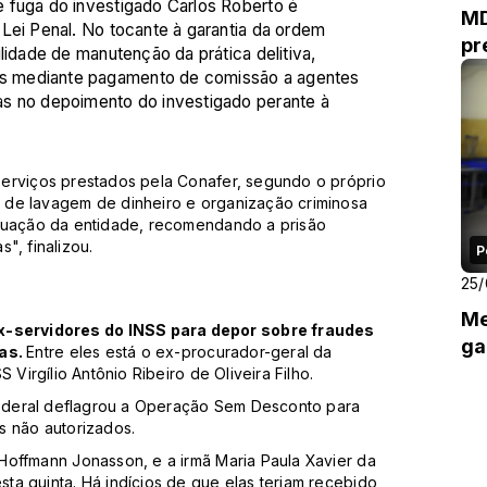
 fuga do investigado Carlos Roberto é
MD
Lei Penal. No tocante à garantia da ordem
pr
lidade de manutenção da prática delitiva,
s mediante pagamento de comissão a agentes
as no depoimento do investigado perante à
erviços prestados pela Conafer, segundo o próprio
 de lavagem de dinheiro e organização criminosa
atuação da entidade, recomendando a prisão
s", finalizou.
P
25
Me
-servidores do INSS para depor sobre fraudes
ga
as.
Entre eles está o ex-procurador-geral da
 Virgílio Antônio Ribeiro de Oliveira Filho.
 Federal deflagrou a Operação Sem Desconto para
s não autorizados.
Hoffmann Jonasson, e a irmã Maria Paula Xavier da
a quinta. Há indícios de que elas teriam recebido