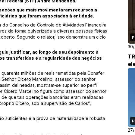
al Federal (STF) André Mendonça.
izações que mais movimentaram recursos a
iciários que foram associados à entidade.
 do Conselho de Controle de Atividades Financeira
res de forma pulverizada a diversas pessoas físicas
 Roberto. Segundo o relator, isso demonstra um ciclo
P
30
iu justificar, ao longo de seu depoimento à
TR
ros transferidos e a regularidade dos negócios
el
 quarenta milhões de reais remetidas pela Conafer
ao Senhor Cícero Marcelino, assessor do senhor
assim delineadas, mostram-se superior ao perfil
r Cícero Marcelino figura como assessor do senhor
s de que tais operações bancárias eram realizadas
próprio Cícero, sob a supervisão de Carlos”,
ão suficientes e a prova de materialidade é robusta
P
27