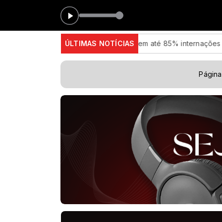
Medicamento reduz em até 85% internações no SUS por fibro
ÚLTIMAS NOTÍCIAS
Página 