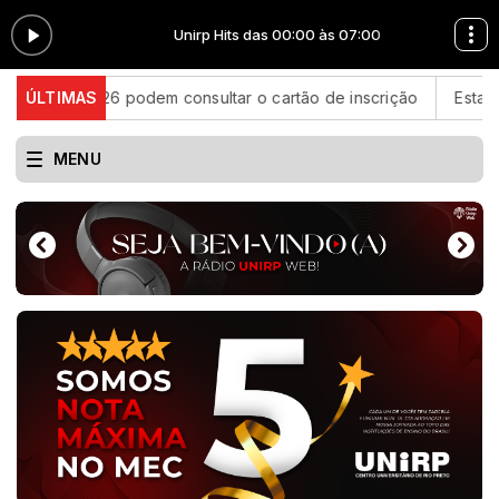
7:00
Unirp Hits das 00:00 às 07:00
2026 podem consultar o cartão de inscrição
ÚLTIMAS
Estado de São P
MENU