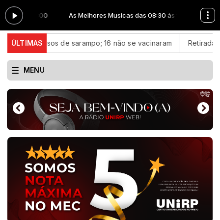
30 às 15:00
As Melhores Musicas das 08:30 às 15:00
casos de sarampo; 16 não se vacinaram
ÚLTIMAS
Retiradas da poupanç
MENU