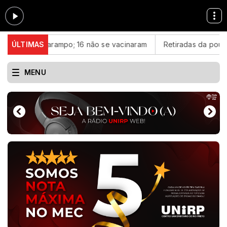
sos de sarampo; 16 não se vacinaram
ÚLTIMAS
Retiradas da poupança s
MENU